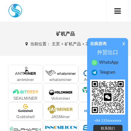
矿机产品
x
在线咨询
当前位置：
主页
>
矿机产品
>
芯动矿机
>
外贸出口
WhatsApp
Telegram
antminer
whatsminer
AvalonMiner
SEALMINER
Volcminer
Fluminer
Goldshell
JASMiner
iceRiver
+86 133xxxxxxxx
联系我们