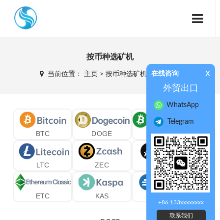
按币种选矿机
x
在线咨询
当前位置：
主页
>
按币种选矿机
>
DOGE
>
外贸出口
WhatsApp
Telegram
BTC
DOGE
BCH
LTC
ZEC
ALEO
ETC
KAS
DASH
+86 133xxxxxxxx
联系我们