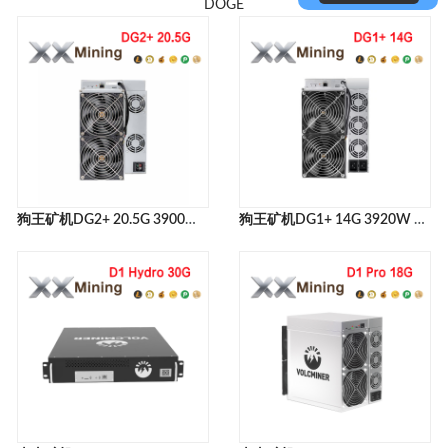
DOGE
狗王矿机DG2+ 20.5G 3900W ELPHAPEX DG2+ 20G LTC+DOGE+BELLS MINER
狗王矿机DG1+ 14G 3920W ELPHAPEX DG1+ 14G LTC+DOGE+BELLS MINER