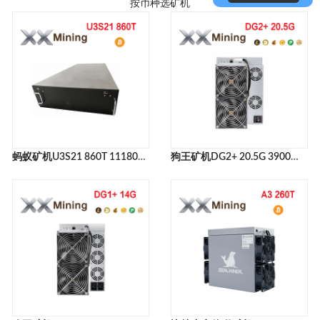
按币种选矿机
蚂蚁矿机U3S21 860T 11180W BITMAIN ANTMINER U3S21EXPH 860T MINER
狗王矿机DG2+ 20.5G 3900W ELPHAPEX DG2+ 20G LTC+DOGE+BELLS MINER